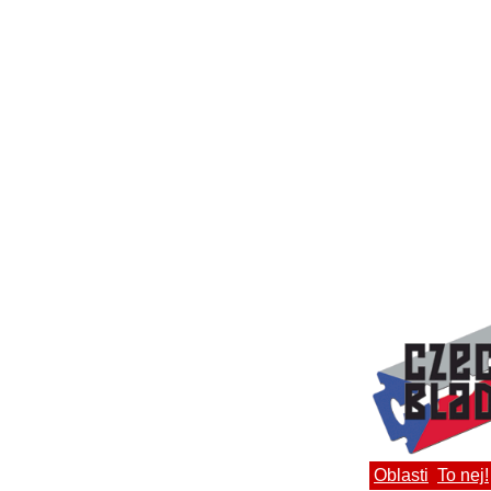
Oblasti
To nej!