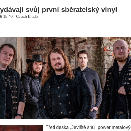
ávají svůj první sběratelský vinyl
6 15:40 - Czech Blade
Třetí deska „Jeviště snů" power metalo