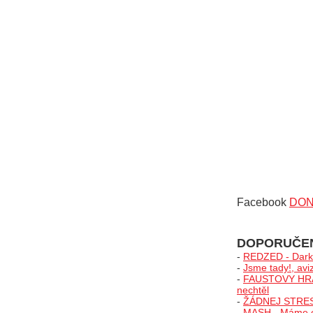
Facebook
DO
DOPORUČE
-
REDZED - Darks
-
Jsme tady!, avi
-
FAUSTOVY HRAČK
nechtěl
-
ŽÁDNEJ STRES v
-
MASH - Máme chu