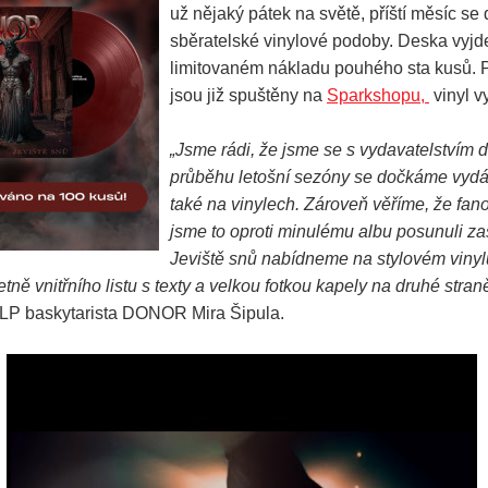
už nějaký pátek na světě, příští měsíc se 
sběratelské vinylové podoby. Deska vyjde
limitovaném nákladu pouhého sta kusů.
jsou již spuštěny na
Sparkshopu,
vinyl v
„Jsme rádi, že jsme se s vydavatelstvím d
průběhu letošní sezóny se dočkáme vydá
také na vinylech. Zároveň věříme, že fan
jsme to oproti minulému albu posunuli za
Jeviště snů nabídneme na stylovém viny
tně vnitřního listu s texty a velkou fotkou kapely na druhé stran
 LP baskytarista DONOR Mira Šipula.