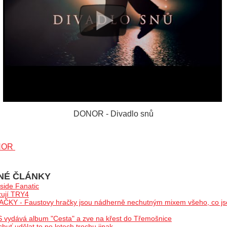
DONOR - Divadlo snů
NOR
NÉ ČLÁNKY
ide Fanatic
zují TRY4
Y - Faustovy hračky jsou nádherně nechutným mixem všeho, co jse
ydává album "Cesta" a zve na křest do Třemošnice
ť udělat to po letech trochu jinak