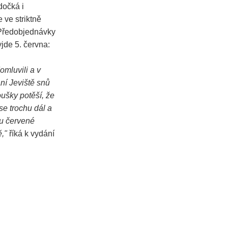
dočká i
 ve striktně
 Předobjednávky
yjde 5. června:
omluvili a v
ní Jeviště snů
oušky potěší, že
se trochu dál a
lu červené
ě,"
říká k vydání