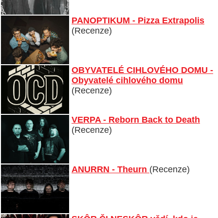
PANOPTIKUM - Pizza Extrapolis
(Recenze)
OBYVATELÉ CIHLOVÉHO DOMU -
Obyvatelé cihlového domu
(Recenze)
VERPA - Reborn Back to Death
(Recenze)
ANURRN - Theurn
(Recenze)