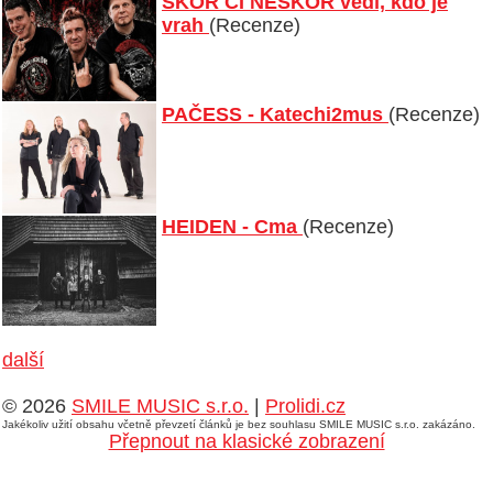
SKÔR ČI NESKÔR vědí, kdo je
vrah
(Recenze)
PAČESS - Katechi2mus
(Recenze)
HEIDEN - Cma
(Recenze)
další
© 2026
SMILE MUSIC s.r.o.
|
Prolidi.cz
Jakékoliv užití obsahu včetně převzetí článků je bez souhlasu SMILE MUSIC s.r.o. zakázáno.
Přepnout na klasické zobrazení