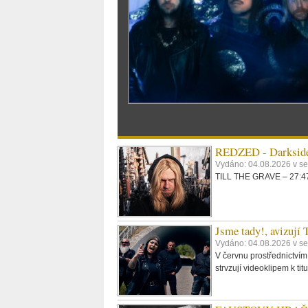
REDZED - Darkside
Vydáno: 04.08.2026 v s
TILL THE GRAVE – 27:47,
Jsme tady!, avizují
Vydáno: 04.08.2026 v se
V červnu prostřednictvím
strvzují videoklipem k t