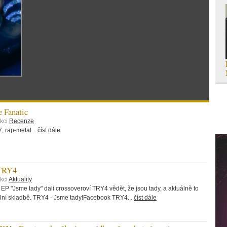
 Fanatic
ekci
Recenze
 rap-metal...
číst dále
 TRY4
kci
Aktuality
 EP "Jsme tady" dali crossoveroví TRY4 vědět, že jsou tady, a aktuálně to
itulní skladbě. TRY4 - Jsme tady!Facebook TRY4...
číst dále