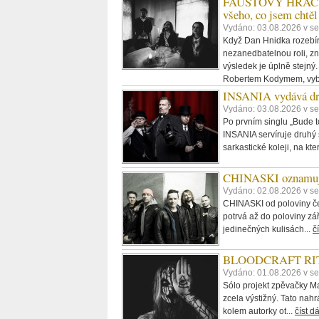
FAUSTOVY HRAČKY -
všeho, co jsem chtěl
Vydáno: 03.08.2026 v s
Když Dan Hnidka rozebírá
nezanedbatelnou roli, zn
výsledek je úplně stejný.
Robertem Kodymem, vybe
INSANIA vydává dru
Vydáno: 03.08.2026 v se
Po prvním singlu „Bude t
INSANIA servíruje druhý s
sarkastické koleji, na kter
CHINASKI oznamují 
Vydáno: 02.08.2026 v se
CHINASKI od poloviny čer
potrvá až do poloviny zá
jedinečných kulisách...
č
BLOODCRAFT RITU
Vydáno: 01.08.2026 v se
Sólo projekt zpěvačky M
zcela výstižný. Tato nahr
kolem autorky ot...
číst d