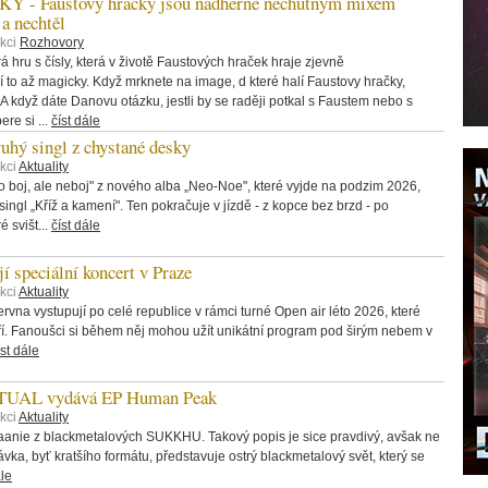
 Faustovy hračky jsou nádherně nechutným mixem
 a nechtěl
ekci
Rozhovory
 hru s čísly, která v životě Faustových hraček hraje zjevně
í to až magicky. Když mrknete na image, d které halí Faustovy hračky,
 A když dáte Danovu otázku, jestli by se raději potkal s Faustem nebo s
re si ...
číst dále
hý singl z chystané desky
kci
Aktuality
o boj, ale neboj" z nového alba „Neo-Noe", které vyjde na podzim 2026,
ingl „Kříž a kamení". Ten pokračuje v jízdě - z kopce bez brzd - po
é svišt...
číst dále
speciální koncert v Praze
kci
Aktuality
vna vystupují po celé republice v rámci turné Open air léto 2026, které
ří. Fanoušci si během něj mohou užít unikátní program pod širým nebem v
íst dále
AL vydává EP Human Peak
kci
Aktuality
aanie z blackmetalových SUKKHU. Takový popis je sice pravdivý, avšak ne
ávka, byť kratšího formátu, představuje ostrý blackmetalový svět, který se
ále