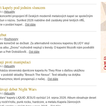
tři kapely pod jedním sluncem
kci
Aktuality
 koncertní propojení tří českých moderně metalových kapel se společným
n v názvu. Sunfest 2026 nabídne dvě zastávky plné tvrdých riffů,
ie v podání kapel...
číst dále
ebut
ekci
Rozhovory
ale konečně se dočkali. Za alternativně rockovou kapelou BLUDY stojí
na albu „Znovu" rozhodně neplují s trendy. O kapelní filozofii nám pověděli
an a Petr Dobiášovšt...
číst dále
í proti manipulaci
kci
Aktuality
chádza slovenská djentcore kapela As They Rise s ďalšou ukážkou
v podobě skladby "Breach The Nexus". Text skladby sa dotýka
anizmov, ktoré prosperujú z našej...
číst dále
vají debut Night Wars
kci
Aktuality
Wars" kapely LIQUID JESUS vychází 14. srpna 2026. Album obsahuje deset
rock'n'rollu, punk rocku, hardcore, a metalu.Kapela žánrových