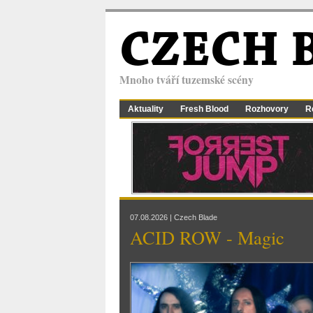
CZECH 
Mnoho tváří tuzemské scény
Aktuality
Fresh Blood
Rozhovory
R
07.08.2026 | Czech Blade
ACID ROW - Magic