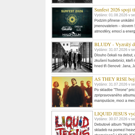
Sunfest 2026 spojí 
Vydáno: 01.08.2026 v se
Podzim přinese unikátní
jmenovatelem – slovem Su
atmosféry, emocí a energ
BLUDY - Vyzrálý d
Vydáno: 31.07.2026 v s
Dlouho čekali na debut, 
zkušení hudebníci, kteří 
hned tři členové: Jana, J
AS THEY RISE bojuj
Vydáno: 31.07.2026 v se
Po skladbe "Throne" pri
zpripravovaného albumu 
manipulácie, moci a mech
LIQUID JESUS vydá
Vydáno: 30.07.2026 v se
Debutové album "Night 
skladeb na pomezí heavy 