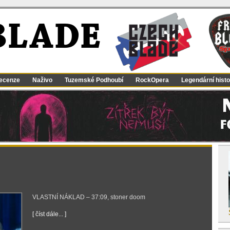
BLADE
ecenze
Naživo
Tuzemské Podhoubí
RockOpera
Legendární histo
VLASTNÍ NÁKLAD – 37:09, stoner doom
[ číst dále... ]