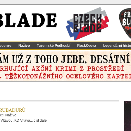
BLADE
ecenze
Naživo
Tuzemské Podhoubí
RockOpera
Legendární histo
TRUBADÚRŮ
ekci
Naživo
Vltavou, KD Vltava...
číst dále