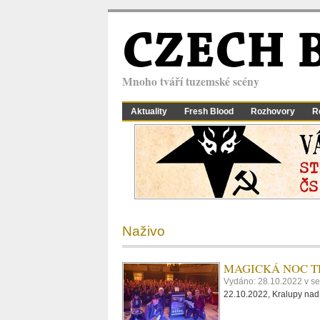
CZECH 
Mnoho tváří tuzemské scény
Aktuality
Fresh Blood
Rozhovory
R
Naživo
MAGICKÁ NOC 
Vydáno: 28.10.2022 v s
22.10.2022, Kralupy nad 