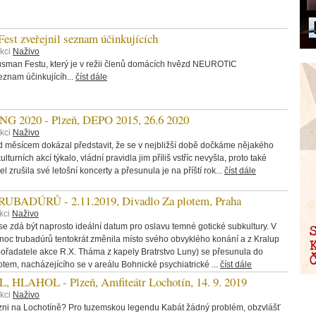
st zveřejnil seznam účinkujících
ekci
Naživo
Husman Festu, který je v režii členů domácích hvězd NEUROTIC
znam účinkujícíh...
číst dále
2020 - Plzeň, DEPO 2015, 26.6 2020
ekci
Naživo
d měsícem dokázal představit, že se v nejbližší době dočkáme nějakého
lturních akcí týkalo, vládní pravidla jim příliš vstříc nevyšla, proto také
l zrušila své letošní koncerty a přesunula je na příští rok...
číst dále
ADÚRŮ - 2.11.2019, Divadlo Za plotem, Praha
kci
Naživo
 zdá být naprosto ideální datum pro oslavu temné gotické subkultury. V
á noc trubadúrů tentokrát změnila místo svého obvyklého konání a z Kralup
ořadatele akce R.X. Tháma z kapely Bratrstvo Luny) se přesunula do
tem, nacházejícího se v areálu Bohnické psychiatrické ...
číst dále
HLAHOL - Plzeň, Amfiteátr Lochotín, 14. 9. 2019
ekci
Naživo
lzni na Lochotíně? Pro tuzemskou legendu Kabát žádný problém, obzvlášť