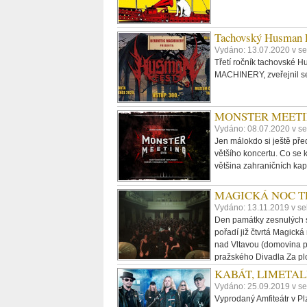
Tachovský Husman Fe
Vydáno: 13.07.2020 v s
Třetí ročník tachovské 
MACHINERY, zveřejnil se
MONSTER MEETING 
Vydáno: 08.07.2020 v s
Jen málokdo si ještě pře
většího koncertu. Co se ku
většina zahraničních kape
MAGICKÁ NOC TRUB
Vydáno: 13.11.2019 v se
Den památky zesnulých se
pořadí již čtvrtá Magick
nad Vltavou (domovina p
pražského Divadla Za plo
KABÁT, LIMETALL, 
Vydáno: 25.09.2019 v s
Vyprodaný Amfiteátr v P