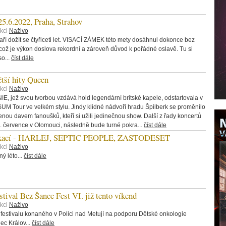
6.2022, Praha, Strahov
ekci
Naživo
ří dožít se čtyřiceti let. VISACÍ ZÁMEK této mety dosáhnul dokonce bez
což je výkon doslova rekordní a zároveň důvod k pořádné oslavě. Tu si
o...
číst dále
ětší hity Queen
ekci
Naživo
, jež svou tvorbou vzdává hold legendární britské kapele, odstartovala v
UM Tour ve velkém stylu. Jindy klidné nádvoří hradu Špilberk se proměnilo
enou davem fanoušků, kteří si užili jedinečnou show. Další z řady koncertů
13. července v Olomouci, následně bude turné pokra...
číst dále
vakací - HARLEJ, SEPTIC PEOPLE, ZASTODESET
ekci
Naživo
ý léto...
číst dále
stival Bez Šance Fest VI. již tento víkend
ekci
Naživo
 festivalu konaného v Polici nad Metují na podporu Dětské onkologie
ec Králov...
číst dále