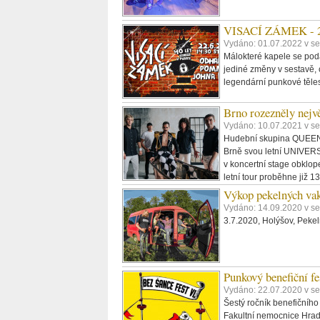
VISACÍ ZÁMEK - 25.
Vydáno: 01.07.2022 v s
Málokteré kapele se poda
jediné změny v sestavě, 
legendární punkové těles
Brno rozezněly nejv
Vydáno: 10.07.2021 v s
Hudební skupina QUEENIE
Brně svou letní UNIVERS
v koncertní stage obklop
letní tour proběhne již 
Výkop pekelných 
Vydáno: 14.09.2020 v s
3.7.2020, Holýšov, Pekeln
Punkový benefiční fe
Vydáno: 22.07.2020 v s
Šestý ročník benefičního
Fakultní nemocnice Hrad