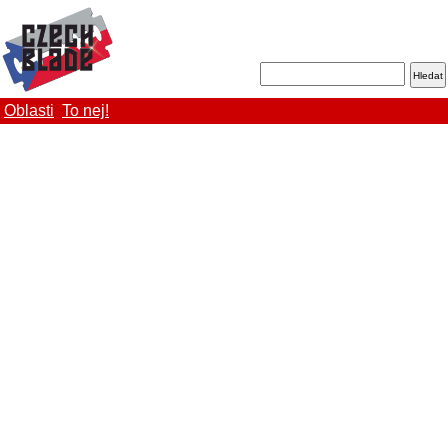
Oblasti
To nej!