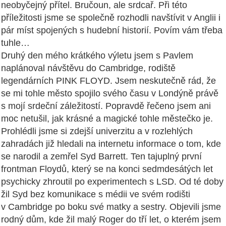
neobyčejný přítel. Bručoun, ale srdcař. Při této
příležitosti jsme se společně rozhodli navštívit v Anglii i
pár míst spojených s hudební historií. Povím vám třeba
tuhle…
Druhý den mého krátkého výletu jsem s Pavlem
naplánoval návštěvu do Cambridge, rodiště
legendárních PINK FLOYD. Jsem neskutečně rád, že
se mi tohle město spojilo svého času v Londýně právě
s mojí srdeční záležitostí. Popravdě řečeno jsem ani
moc netušil, jak krásné a magické tohle městečko je.
Prohlédli jsme si zdejší univerzitu a v rozlehlých
zahradách již hledali na internetu informace o tom, kde
se narodil a zemřel Syd Barrett. Ten tajuplný první
frontman Floydů, který se na konci sedmdesátých let
psychicky zhroutil po experimentech s LSD. Od té doby
žil Syd bez komunikace s médii ve svém rodišti
v Cambridge po boku své matky a sestry. Objevili jsme
rodný dům, kde žil malý Roger do tří let, o kterém jsem