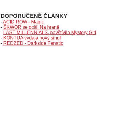
DOPORUČENÉ ČLÁNKY
-
ACID ROW - Magic
-
ŠKWOR se ocitli Na hraně
-
LAST MILLENNIALS. navštívila Mystery Girl
-
KONTUA vydala nový singl
-
REDZED - Darkside Fanatic