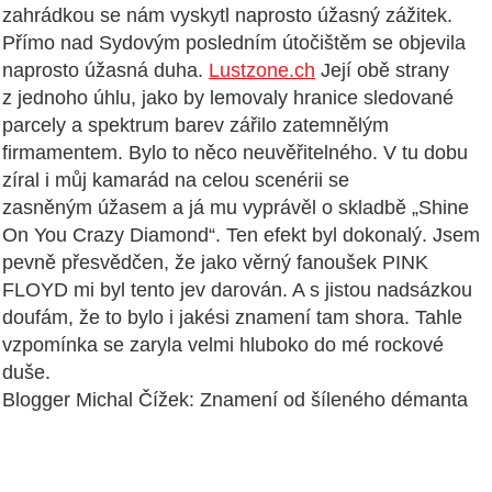
zahrádkou se nám vyskytl naprosto úžasný zážitek.
Přímo nad Sydovým posledním útočištěm se objevila
naprosto úžasná duha.
Lustzone.ch
Její obě strany
z jednoho úhlu, jako by lemovaly hranice sledované
parcely a spektrum barev zářilo zatemnělým
firmamentem. Bylo to něco neuvěřitelného. V tu dobu
zíral i můj kamarád na celou scenérii se
zasněným úžasem a já mu vyprávěl o skladbě „Shine
On You Crazy Diamond“. Ten efekt byl dokonalý. Jsem
pevně přesvědčen, že jako věrný fanoušek PINK
FLOYD mi byl tento jev darován. A s jistou nadsázkou
doufám, že to bylo i jakési znamení tam shora. Tahle
vzpomínka se zaryla velmi hluboko do mé rockové
duše.
Blogger Michal Čížek: Znamení od šíleného démanta