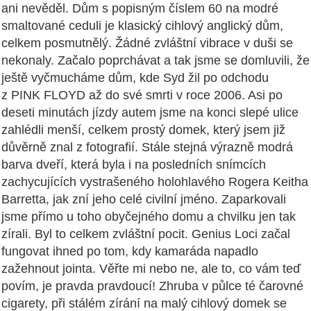
ani nevěděl. Dům s popisným číslem 60 na modré
smaltované ceduli je klasický cihlový anglický dům,
celkem posmutnělý. Žádné zvláštní vibrace v duši se
nekonaly. Začalo poprchávat a tak jsme se domluvili, že
ještě vyčmucháme dům, kde Syd žil po odchodu
z PINK FLOYD až do své smrti v roce 2006. Asi po
deseti minutách jízdy autem jsme na konci slepé ulice
zahlédli menší, celkem prostý domek, který jsem již
důvěrně znal z fotografií. Stále stejná výrazně modrá
barva dveří, která byla i na posledních snímcích
zachycujících vystrašeného holohlavého Rogera Keitha
Barretta, jak zní jeho celé civilní jméno. Zaparkovali
jsme přímo u toho obyčejného domu a chvilku jen tak
zírali. Byl to celkem zvláštní pocit. Genius Loci začal
fungovat ihned po tom, kdy kamaráda napadlo
zažehnout jointa. Věřte mi nebo ne, ale to, co vám teď
povím, je pravda pravdoucí! Zhruba v půlce té čarovné
cigarety, při stálém zírání na malý cihlový domek se