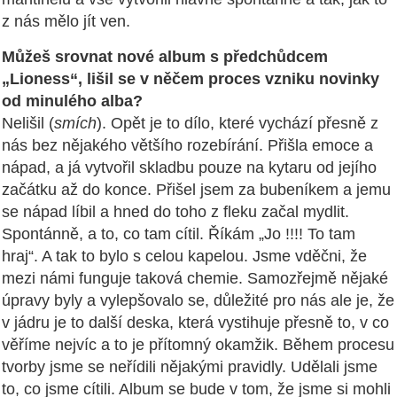
z nás mělo jít ven.
Můžeš srovnat nové album s předchůdcem
„Lioness“, lišil se v něčem proces vzniku novinky
od minulého alba?
Nelišil (
smích
). Opět je to dílo, které vychází přesně z
nás bez nějakého většího rozebírání. Přišla emoce a
nápad, a já vytvořil skladbu pouze na kytaru od jejího
začátku až do konce. Přišel jsem za bubeníkem a jemu
se nápad líbil a hned do toho z fleku začal mydlit.
Spontánně, a to, co tam cítil. Říkám „Jo !!!! To tam
hraj“. A tak to bylo s celou kapelou. Jsme vděčni, že
mezi námi funguje taková chemie. Samozřejmě nějaké
úpravy byly a vylepšovalo se, důležité pro nás ale je, že
v jádru je to další deska, která vystihuje přesně to, v co
věříme nejvíc a to je přítomný okamžik. Během procesu
tvorby jsme se neřídili nějakými pravidly. Udělali jsme
to, co jsme cítili. Album se bude v tom, že jsme si mohli