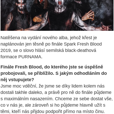
Natěšena na vydání nového alba, jehož křest je
naplánován jen těsně po finále Spark Fresh Blood
2019, se o slovo hlásí semilská black-deathová
formace PURNAMA.
Finále Fresh Blood, do kterého jste se úspěšně
probojovali, se přiblížilo. S jakým odhodláním do
něj vstupujete?
Jsme moc vděční, že jsme se díky lidem kolem nás
dostali takhle daleko, a právě pro ně do finále půjdeme
s maximálním nasazením. Chceme ze sebe dostat vše,
co v nás je, ale zároveň si ho půjdeme hlavně užít s
těmi, kteří nás přijdou podpořit přímo na místo činu.