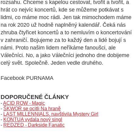
rozsahu. Chceme s kapelou cestovat, tvořit a tvořit, a
hrát co nejvíc koncertů, kde se můžeme potkávat s
lidmi, co máme moc rádi. Jen tak mimochodem máme
na rok 2020 už hodně naplněný kalendář. Čeká nás
zhruba čtyřicet koncertů a to nemluvím o koncertování
v zahraničí. Bojujeme za to každý den a lidé bojují s
námi. Proto našim lidem neříkáme fanoušci, ale
Válečníci. No, a jako Válečníci jednoho dne dobijeme
celý svět. Společně. Jeden vedle druhého.
Facebook PURNAMA
DOPORUČENÉ ČLÁNKY
-
ACID ROW - Magic
-
ŠKWOR se ocitli Na hraně
-
LAST MILLENNIALS. navštívila Mystery Girl
-
KONTUA vydala nový singl
-
REDZED - Darkside Fanatic