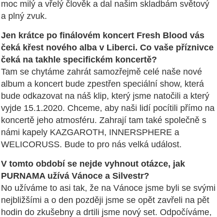
moc milý a vřelý člověk a dal našim skladbám světový
a plný zvuk.
Jen krátce po finálovém koncert Fresh Blood vás
čeká křest nového alba v Liberci. Co vaše příznivce
čeká na takhle specifickém koncertě?
Tam se chytáme zahrát samozřejmě celé naše nové
album a koncert bude zpestřen speciální show, která
bude odkazovat na náš klip, který jsme natočili a který
vyjde 15.1.2020. Chceme, aby naši lidí pocítili přímo na
koncertě jeho atmosféru. Zahrají tam také společně s
námi kapely KAZGAROTH, INNERSPHERE a
WELICORUSS. Bude to pro nás velká událost.
V tomto období se nejde vyhnout otázce, jak
PURNAMA užívá Vánoce a Silvestr?
No užíváme to asi tak, že na Vánoce jsme byli se svými
nejbližšími a o den později jsme se opět zavřeli na pět
hodin do zkušebny a drtili jsme nový set. Odpočíváme,