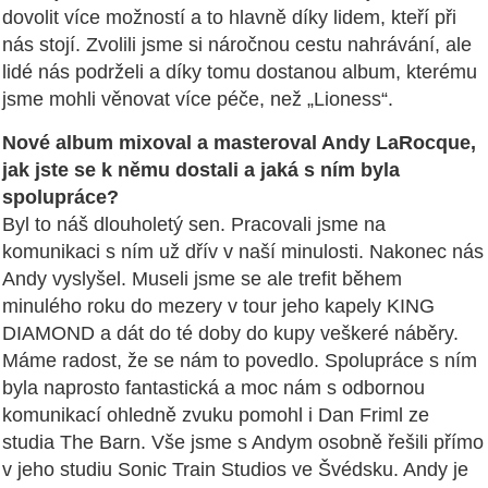
dovolit více možností a to hlavně díky lidem, kteří při
nás stojí. Zvolili jsme si náročnou cestu nahrávání, ale
lidé nás podrželi a díky tomu dostanou album, kterému
jsme mohli věnovat více péče, než „Lioness“.
Nové album mixoval a masteroval Andy LaRocque,
jak jste se k němu dostali a jaká s ním byla
spolupráce?
Byl to náš dlouholetý sen. Pracovali jsme na
komunikaci s ním už dřív v naší minulosti. Nakonec nás
Andy vyslyšel. Museli jsme se ale trefit během
minulého roku do mezery v tour jeho kapely KING
DIAMOND a dát do té doby do kupy veškeré náběry.
Máme radost, že se nám to povedlo. Spolupráce s ním
byla naprosto fantastická a moc nám s odbornou
komunikací ohledně zvuku pomohl i Dan Friml ze
studia The Barn. Vše jsme s Andym osobně řešili přímo
v jeho studiu Sonic Train Studios ve Švédsku. Andy je