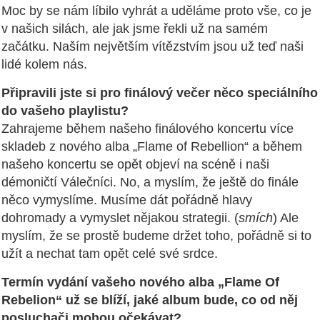
Moc by se nám líbilo vyhrát a uděláme proto vše, co je
v našich silách, ale jak jsme řekli už na samém
začátku. Naším největším vítězstvím jsou už teď naši
lidé kolem nás.
Připravili jste si pro finálový večer něco speciálního
do vašeho playlistu?
Zahrajeme během našeho finálového koncertu více
skladeb z nového alba „Flame of Rebellion“ a během
našeho koncertu se opět objeví na scéně i naši
démoničtí Válečníci. No, a myslím, že ještě do finále
něco vymyslíme. Musíme dát pořádně hlavy
dohromady a vymyslet nějakou strategii. (
smích
) Ale
myslím, že se prostě budeme držet toho, pořádně si to
užít a nechat tam opět celé své srdce.
Termín vydání vašeho nového alba „Flame Of
Rebelion“ už se blíží, jaké album bude, co od něj
posluchači mohou očekávat?