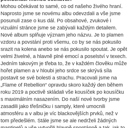
Mohou očekávat to samé, co od našeho živého hraní.
Naprosto jsme se novému albu odevzdali a vše jsme
posunuli zase o kus dál. Po obsahové, zvukové i
vizuální stránce jsme se zabývali každým detailem.
Nové album splňuje význam jeho názvu. Je to plamen
vzdoru a povstání proti všemu, co by se nás pokusilo
srazit na kolena anebo se nás pokusilo spoutat. Je opět
velmi živelné, a hlavně plné emocí a poselství v texech.
Jedním takovým je třeba to, že v každém člověku může
hořet plamen a v hloubi jeho srdce se skrývá síla
postavit se své bolesti a strachu. Pracovali jsme na
„Flame of Rebellion“ opravdu skoro každý den během
roku 2019 a poctivě skládali vše kousíček po kousíčku
s maximálním nasazením. Do naší nové tvorby jsme
zasadili jako třešničku i samply, které umocnili
atmosféru a v albu je víc blackovějších prvků, než v
tom předešlém. Stále jsme se ale nedrželi žádných
mantinelů a vše vytvořili hlavně spontánně a tak, jak to