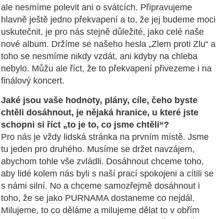
ale nesmíme polevit ani o svátcích. Připravujeme
hlavně ještě jedno překvapení a to, že jej budeme moci
uskutečnit, je pro nás stejně důležité, jako celé naše
nové album. Držíme se našeho hesla „Zlem proti Zlu“ a
toho se nesmíme nikdy vzdát, ani kdyby na chleba
nebylo. Můžu ale říct, že to překvapení přivezeme i na
finálový koncert.
Jaké jsou vaše hodnoty, plány, cíle, čeho byste
chtěli dosáhnout, je nějaká hranice, u které jste
schopni si říct „to je to, co jsme chtěli“?
Pro nás je vždy lidská stránka na prvním místě. Jsme
tu jeden pro druhého. Musíme se držet navzájem,
abychom tohle vše zvládli. Dosáhnout chceme toho,
aby lidé kolem nás byli s naší prací spokojeni a cítili se
s námi silní. No a chceme samozřejmě dosáhnout i
toho, že se jako PURNAMA dostaneme co nejdál.
Milujeme, to co děláme a milujeme dělat to v obřím