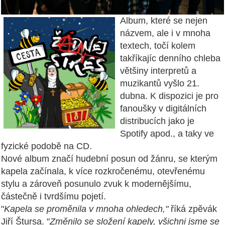
Album, které se nejen
názvem, ale i v mnoha
textech, točí kolem
takříkajíc denního chleba
většiny interpretů a
muzikantů vyšlo 21.
dubna. K dispozici je pro
fanoušky v digitálních
distribucích jako je
Spotify apod., a taky ve
fyzické podobě na CD.
Nové album značí hudební posun od žánru, se kterým
kapela začínala, k více rozkročenému, otevřenému
stylu a zároveň posunulo zvuk k modernějšímu,
částečně i tvrdšímu pojetí.
"
Kapela se proměnila v mnoha ohledech,"
říká zpěvák
Jiří Štursa. "
Změnilo se složení kapely, všichni jsme se