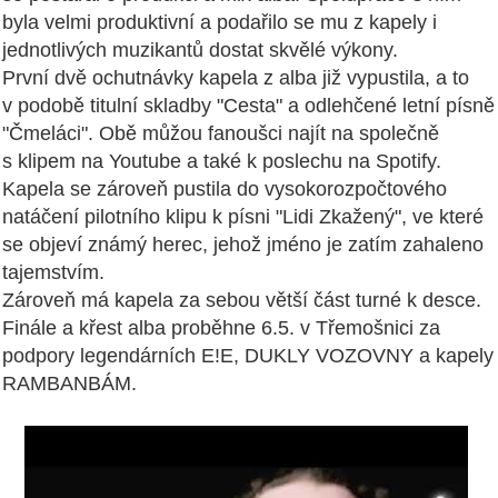
byla velmi produktivní a podařilo se mu z kapely i
jednotlivých muzikantů dostat skvělé výkony.
První dvě ochutnávky kapela z alba již vypustila, a to
v podobě titulní skladby "Cesta" a odlehčené letní písně
"Čmeláci". Obě můžou fanoušci najít na společně
s klipem na Youtube a také k poslechu na Spotify.
Kapela se zároveň pustila do vysokorozpočtového
natáčení pilotního klipu k písni "Lidi Zkažený", ve které
se objeví známý herec, jehož jméno je zatím zahaleno
tajemstvím.
Zároveň má kapela za sebou větší část turné k desce.
Finále a křest alba proběhne 6.5. v Třemošnici za
podpory legendárních E!E, DUKLY VOZOVNY a kapely
RAMBANBÁM.