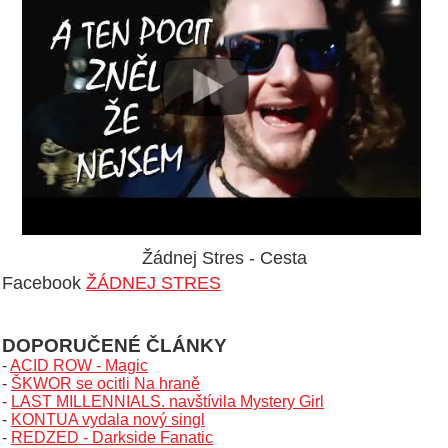
Žádnej Stres - Cesta
Facebook
ŽÁDNEJ STRES
DOPORUČENÉ ČLÁNKY
-
ACID ROW - Magic
-
ŠKWOR se ocitli Na hraně
-
LAST MILLENNIALS. navštívila Mystery Girl
-
KONTUA vydala nový singl
-
REDZED - Darkside Fanatic