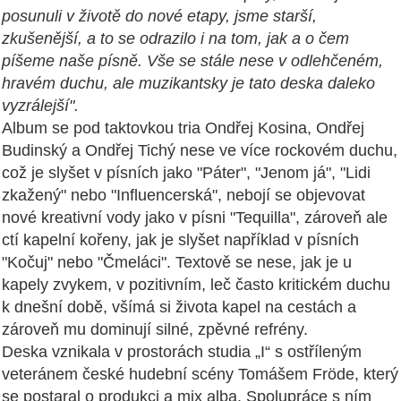
posunuli v životě do nové etapy, jsme starší,
zkušenější, a to se odrazilo i na tom, jak a o čem
píšeme naše písně. Vše se stále nese v odlehčeném,
hravém duchu, ale muzikantsky je tato deska daleko
vyzrálejší".
Album se pod taktovkou tria Ondřej Kosina, Ondřej
Budinský a Ondřej Tichý nese ve více rockovém duchu,
což je slyšet v písních jako "Páter", "Jenom já", "Lidi
zkažený" nebo "Influencerská", nebojí se objevovat
nové kreativní vody jako v písni "Tequilla", zároveň ale
ctí kapelní kořeny, jak je slyšet například v písních
"Kočuj" nebo "Čmeláci". Textově se nese, jak je u
kapely zvykem, v pozitivním, leč často kritickém duchu
k dnešní době, všímá si života kapel na cestách a
zároveň mu dominují silné, zpěvné refrény.
Deska vznikala v prostorách studia „I“ s ostříleným
veteránem české hudební scény Tomášem Fröde, který
se postaral o produkci a mix alba. Spolupráce s ním