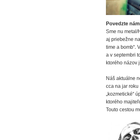
Povedzte nám
Sme nu metal/H
aj priebežne na
time a bomb“. V
a v septembri 
ktorého názov j
Náš aktuálne n
cca na jar roku
„kozmetické“ ú
ktorého majiteľ
Touto cestou 