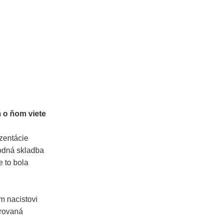
m o ňom viete
zentácie
vodná skladba
 to bola
m nacistovi
irovaná