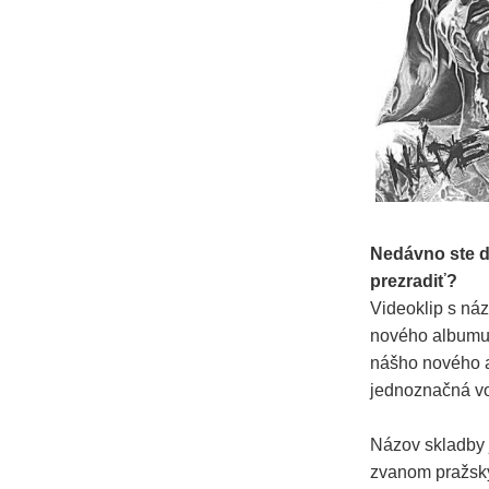
Nedávno ste do
prezradiť?
Videoklip s ná
nového albumu 
nášho nového a
jednoznačná vo
Názov skladby 
zvanom pražský 