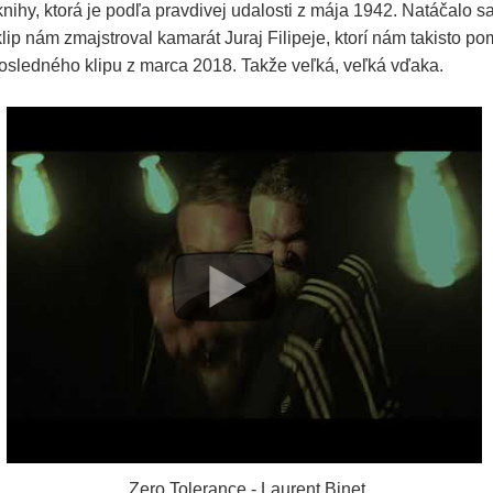
nihy, ktorá je podľa pravdivej udalosti z mája 1942. Natáčalo s
klip nám zmajstroval kamarát Juraj Filipeje, ktorí nám takisto po
osledného klipu z marca 2018. Takže veľká, veľká vďaka.
Zero Tolerance - Laurent Binet