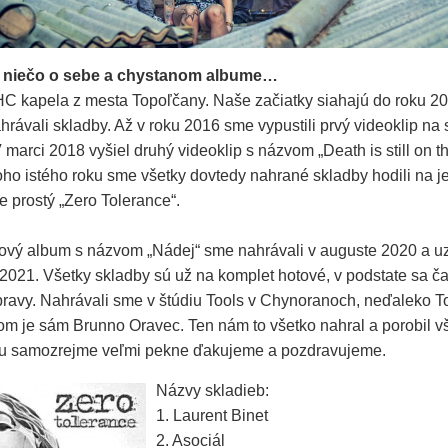
 niečo o sebe a chystanom albume…
C kapela z mesta Topoľčany. Naše začiatky siahajú do roku 20
hrávali skladby. Až v roku 2016 sme vypustili prvý videoklip na 
 marci 2018 vyšiel druhý videoklip s názvom „Death is still on th
toho istého roku sme všetky dovtedy nahrané skladby hodili na 
e prostý „Zero Tolerance“.
ový album s názvom „Nádej“ sme nahrávali v auguste 2020 a uzr
 2021. Všetky skladby sú už na komplet hotové, v podstate sa č
pravy. Nahrávali sme v štúdiu Tools v Chynoranoch, neďaleko T
om je sám Brunno Oravec. Ten nám to všetko nahral a porobil v
mu samozrejme veľmi pekne ďakujeme a pozdravujeme.
Názvy skladieb:
1. Laurent Binet
2. Asociál