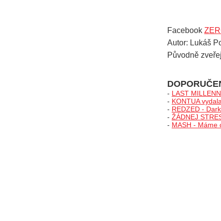
Facebook
ZER
Autor: Lukáš P
Původně zveře
DOPORUČE
-
LAST MILLENNIA
-
KONTUA vydala 
-
REDZED - Darks
-
ŽÁDNEJ STRES v
-
MASH - Máme chu