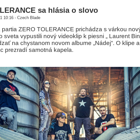
ERANCE sa hlásia o slovo
1 10:16 - Czech Blade
 partia ZERO TOLERANCE prichádza s várkou nov
o sveta vypustili nový videoklip k piesni „ Laurent Bin
zať na chystanom novom albume „Nádej“. O klipe 
c prezradí samotná kapela.