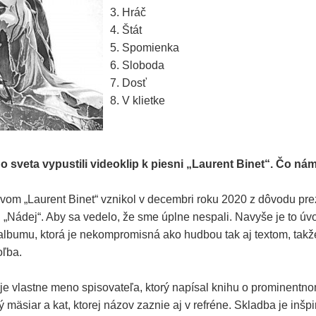
3. Hráč
4. Štát
5. Spomienka
6. Sloboda
7. Dosť
8. V klietke
 sveta vypustili videoklip k piesni „Laurent Binet“. Čo ná
zvom „Laurent Binet“ vznikol v decembri roku 2020 z dôvodu pre
„Nádej“. Aby sa vedelo, že sme úplne nespali. Navyše je to ú
lbumu, ktorá je nekompromisná ako hudbou tak aj textom, takže
ľba.
je vlastne meno spisovateľa, ktorý napísal knihu o prominentno
mäsiar a kat, ktorej názov zaznie aj v refréne. Skladba je inšp