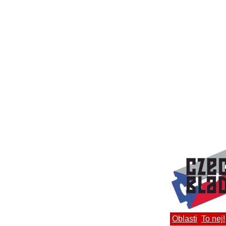
Oblasti
To nej!