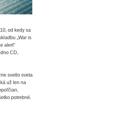
10, od kedy sa
skladbu „War is
e alert“
jedno CD,
ie svetlo sveta
aká už len na
opoľčian,
šetko potrebné.