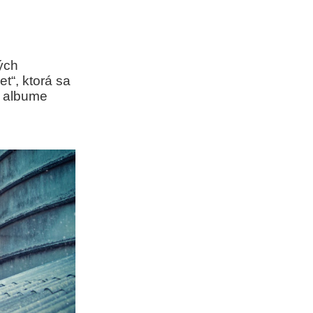
ých
et“, ktorá sa
a albume