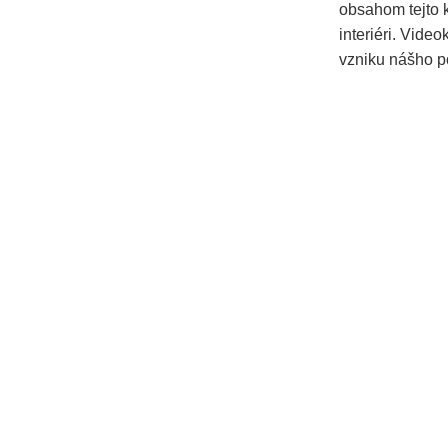
obsahom tejto k
interiéri. Video
vzniku nášho p