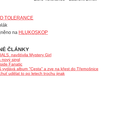
O TOLERANCE
olák
jněno na
HLUKOSKOP
NÉ ČLÁNKY
LS. navštívila Mystery Girl
nový singl
ide Fanatic
ydává album "Cesta" a zve na křest do Třemošnice
ť udělat to po letech trochu jinak