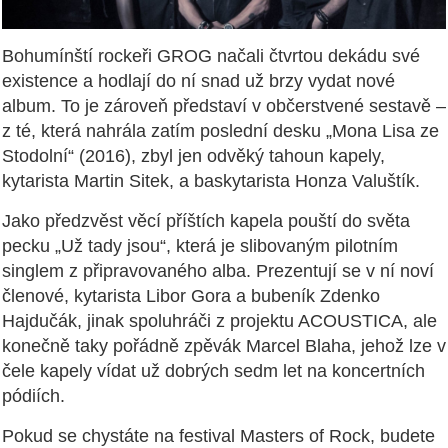
Bohumínští rockeři GROG načali čtvrtou dekádu své
existence a hodlají do ní snad už brzy vydat nové
album. To je zároveň představí v občerstvené sestavě –
z té, která nahrála zatím poslední desku „Mona Lisa ze
Stodolní“ (2016), zbyl jen odvěký tahoun kapely,
kytarista Martin Sitek, a baskytarista Honza Valuštík.
Jako předzvěst věcí příštích kapela pouští do světa
pecku „Už tady jsou“, která je slibovaným pilotním
singlem z připravovaného alba. Prezentují se v ní noví
členové, kytarista Libor Gora a bubeník Zdenko
Hajdučák, jinak spoluhráči z projektu ACOUSTICA, ale
konečně taky pořádně zpěvák Marcel Blaha, jehož lze v
čele kapely vídat už dobrých sedm let na koncertních
pódiích.
Pokud se chystáte na festival Masters of Rock, budete