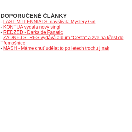
DOPORUČENÉ ČLÁNKY
-
LAST MILLENNIALS. navštívila Mystery Girl
-
KONTUA vydala nový singl
-
REDZED - Darkside Fanatic
-
ŽÁDNEJ STRES vydává album "Cesta" a zve na křest do
Třemošnice
-
MASH - Máme chuť udělat to po letech trochu jinak