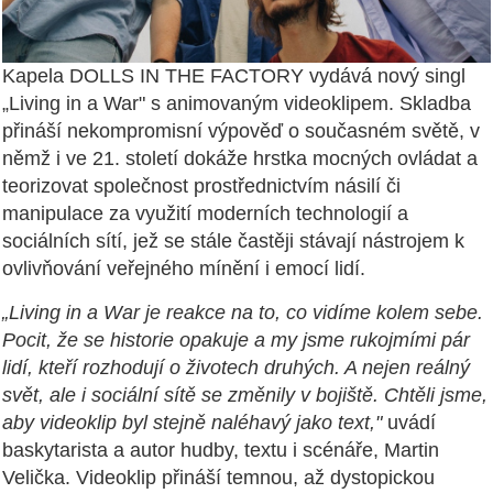
Kapela DOLLS IN THE FACTORY vydává nový singl
„Living in a War" s animovaným videoklipem. Skladba
přináší nekompromisní výpověď o současném světě, v
němž i ve 21. století dokáže hrstka mocných ovládat a
teorizovat společnost prostřednictvím násilí či
manipulace za využití moderních technologií a
sociálních sítí, jež se stále častěji stávají nástrojem k
ovlivňování veřejného mínění i emocí lidí.
„Living in a War je reakce na to, co vidíme kolem sebe.
Pocit, že se historie opakuje a my jsme rukojmími pár
lidí, kteří rozhodují o životech druhých. A nejen reálný
svět, ale i sociální sítě se změnily v bojiště. Chtěli jsme,
aby videoklip byl stejně naléhavý jako text,"
uvádí
baskytarista a autor hudby, textu i scénáře, Martin
Velička. Videoklip přináší temnou, až dystopickou