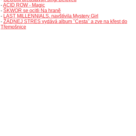
-
ACID ROW - Magic
-
ŠKWOR se ocitli Na hraně
-
LAST MILLENNIALS. navštívila Mystery Girl
-
ŽÁDNEJ STRES vydává album "Cesta" a zve na křest do
Třemošnice