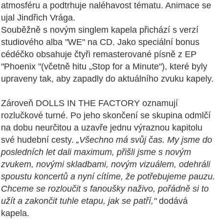
atmosféru a podtrhuje naléhavost tématu. Animace se
ujal Jindřich Vrága.
Souběžně s novým singlem kapela přichází s verzí
studiového alba "WE" na CD. Jako speciální bonus
cédéčko obsahuje čtyři remasterované písně z EP
"Phoenix "(včetně hitu „Stop for a Minute"), které byly
upraveny tak, aby zapadly do aktuálního zvuku kapely.
Zároveň DOLLS IN THE FACTORY oznamují
rozlučkové turné. Po jeho skončení se skupina odmlčí
na dobu neurčitou a uzavře jednu výraznou kapitolu
své hudební cesty.
„Všechno má svůj čas. My jsme do
posledních let dali maximum, přišli jsme s novým
zvukem, novými skladbami, novým vizuálem, odehráli
spoustu koncertů a nyní cítíme, že potřebujeme pauzu.
Chceme se rozloučit s fanoušky naživo, pořádně si to
užít a zakončit tuhle etapu, jak se patří,"
dodává
kapela.