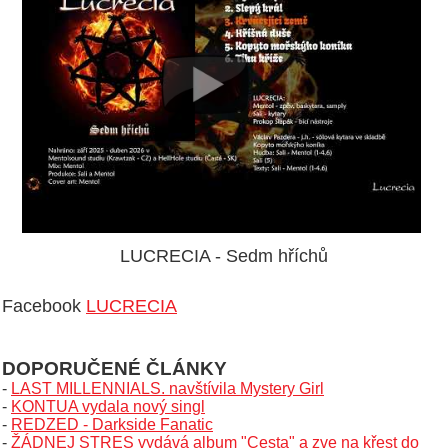
LUCRECIA - Sedm hříchů
Facebook
LUCRECIA
DOPORUČENÉ ČLÁNKY
-
LAST MILLENNIALS. navštívila Mystery Girl
-
KONTUA vydala nový singl
-
REDZED - Darkside Fanatic
-
ŽÁDNEJ STRES vydává album "Cesta" a zve na křest do