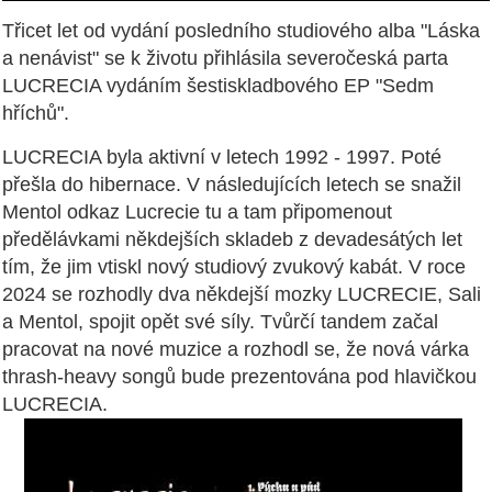
Třicet let od vydání posledního studiového alba "Láska
a nenávist" se k životu přihlásila severočeská parta
LUCRECIA vydáním šestiskladbového EP "Sedm
hříchů".
LUCRECIA byla aktivní v letech 1992 - 1997. Poté
přešla do hibernace. V následujících letech se snažil
Mentol odkaz Lucrecie tu a tam připomenout
předělávkami někdejších skladeb z devadesátých let
tím, že jim vtiskl nový studiový zvukový kabát. V roce
2024 se rozhodly dva někdejší mozky LUCRECIE, Sali
a Mentol, spojit opět své síly. Tvůrčí tandem začal
pracovat na nové muzice a rozhodl se, že nová várka
thrash-heavy songů bude prezentována pod hlavičkou
LUCRECIA.