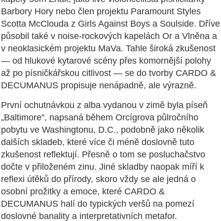
Barbory Hory nebo člen projektu Paramount Styles
Scotta McClouda z Girls Against Boys a Soulside. Dříve
působil také v noise-rockových kapelách Or a Vlněna a
v neoklasickém projektu MaVa. Tahle široká zkušenost
— od hlukové kytarové scény přes komornější polohy
až po písničkářskou citlivost — se do tvorby CARDO &
DECUMANUS propisuje nenápadně, ale výrazně.
První ochutnávkou z alba vydanou v zimě byla píseň
„Baltimore", napsaná během Orcígrova půlročního
pobytu ve Washingtonu, D.C., podobně jako několik
dalších skladeb, které více či méně doslovně tuto
zkušenost reflektují. Přesně o tom se posluchačstvo
dočte v přiloženém zinu. Jiné skladby naopak míří k
reflexi útěků do přírody, skoro vždy se ale jedná o
osobní prožitky a emoce, které CARDO &
DECUMANUS halí do typických veršů na pomezí
doslovné banality a interpretativních metafor.