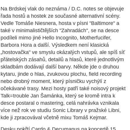
Na Brdskej vlak do neznáma / D.C. notes se objevuje
řada hostů a hostek ze současné alternativní scény.
Vedle Tomáše Niesnera, hosta v písni "Baltimore" a
také v minimalističtějších "Zahradách", se na desce
podíleli mimo jiné Hello Incognito, Motherfucifer,
Barbora Hora a další. Výsledkem není klasická
„hostovačka" ve smyslu okázalých vstupů, ale spíš síť
přátelských zásahů, detailů a hlasů, které jednotlivým
skladbám dodávají další barvy. Někde jde o druhou
kytaru, jinde o hlas, zvukovou plochu, field recording
nebo drobný moment, který písničku vychýlí z
očekávané trasy. Mezi hosty patří také noisový projekt
Talk=trouble Jan Šamánka, který se kromě intra k
desce postaral o mastering, celá nahrávka vznikala
více než rok ve studiu Sonic Library v pražské Libni,
kde ji zpracovával včetně mixu Tomáš Kejmar.
Desku pokřtí Cardo & Decumanus na koncertě 15.