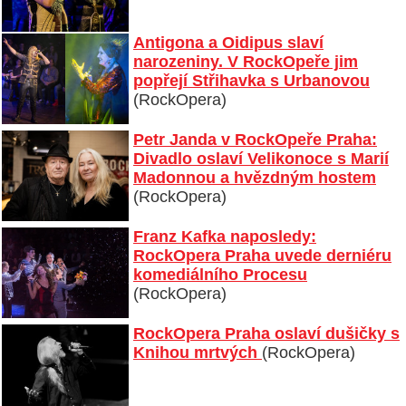
Antigona a Oidipus slaví
narozeniny. V RockOpeře jim
popřejí Střihavka s Urbanovou
(RockOpera)
Petr Janda v RockOpeře Praha:
Divadlo oslaví Velikonoce s Marií
Madonnou a hvězdným hostem
(RockOpera)
Franz Kafka naposledy:
RockOpera Praha uvede derniéru
komediálního Procesu
(RockOpera)
RockOpera Praha oslaví dušičky s
Knihou mrtvých
(RockOpera)