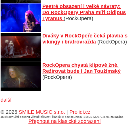
Pestré obsazení i velké návraty:
Do RockOpery Praha míří Oidipus
Tyranus
(RockOpera)
Diváky v RockOpeře čeká plavba s
vikingy i bratrovražda
(RockOpera)
RockOpera chystá klipové žně.
Režírovat bude i Jan Toužimský
(RockOpera)
další
© 2026
SMILE MUSIC s.r.o.
|
Prolidi.cz
Jakékoliv užití obsahu včetně převzetí článků je bez souhlasu SMILE MUSIC s.r.o. zakázáno.
Přepnout na klasické zobrazení