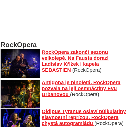
RockOpera
RockOpera zakončí sezonu
velkolepě. Na Fausta dorazí
Ladislav Křížek i kapela
SEBASTIEN
(RockOpera)
Antigona je plnoletá. RockOpera
pozvala na její osmnáctiny Evu
Urbanovou
(RockOpera)
Oidipus Tyranus oslaví půlkulatiny
slavnostní reprízou. RockOpera
chystá autogramiádu
(RockOpera)