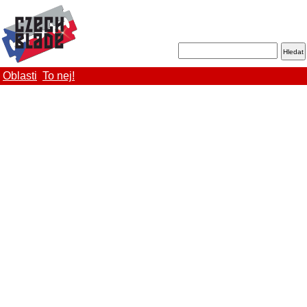
Oblasti
To nej!