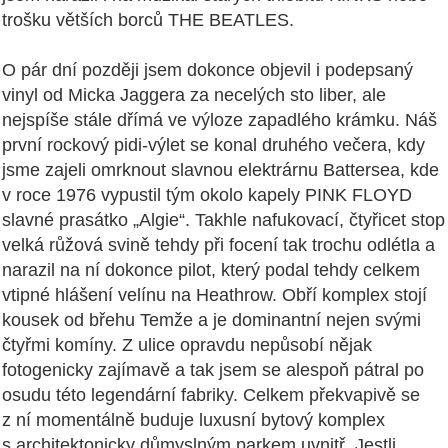
trošku větších borců THE BEATLES.
O pár dní později jsem dokonce objevil i podepsaný
vinyl od Micka Jaggera za necelých sto liber, ale
nejspíše stále dřímá ve výloze zapadlého krámku.
Náš
první rockový pidi-výlet se konal druhého večera, kdy
jsme zajeli omrknout slavnou elektrárnu Battersea, kde
v roce 1976 vypustil tým okolo kapely PINK FLOYD
slavné prasátko „Algie“. Takhle nafukovací, čtyřicet stop
velká růžová svině tehdy při focení tak trochu odlétla a
narazil na ní dokonce pilot, který podal tehdy celkem
vtipné hlášení velínu na Heathrow. Obří komplex stojí
kousek od břehu Temže a je dominantní nejen svými
čtyřmi komíny. Z ulice opravdu nepůsobí nějak
fotogenicky zajímavě a tak jsem se alespoň pátral po
osudu této legendární fabriky. Celkem překvapivě se
z ní momentálně buduje luxusní bytový komplex
s architektonicky důmyslným parkem uvnitř. Jestli