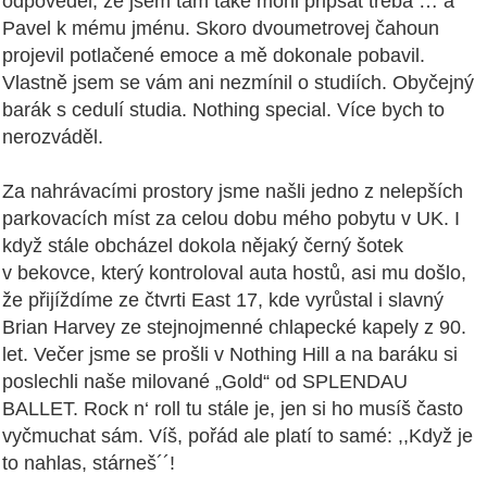
odpověděl, že jsem tam také mohl připsat třeba … a
Pavel k mému jménu. Skoro dvoumetrovej čahoun
projevil potlačené emoce a mě dokonale pobavil.
Vlastně jsem se vám ani nezmínil o studiích. Obyčejný
barák s cedulí studia. Nothing special. Více bych to
nerozváděl.
Za nahrávacími prostory jsme našli jedno z nelepších
parkovacích míst za celou dobu mého pobytu v UK. I
když stále obcházel dokola nějaký černý šotek
v bekovce, který kontroloval auta hostů, asi mu došlo,
že přijíždíme ze čtvrti East 17, kde vyrůstal i slavný
Brian Harvey ze stejnojmenné chlapecké kapely z 90.
let. Večer jsme se prošli v Nothing Hill a na baráku si
poslechli naše milované „Gold“ od SPLENDAU
BALLET. Rock n‘ roll tu stále je, jen si ho musíš často
vyčmuchat sám. Víš, pořád ale platí to samé: ,,Když je
to nahlas, stárneš´´!