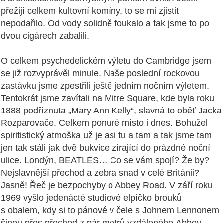
přežijí celkem kultovní komíny, to se mi zjistit
nepodařilo. Od vody solidně foukalo a tak jsme to po
dvou cigárech zabalili.
O celkem psychedelickém výletu do Cambridge jsem
se již rozvyprávěl minule. Naše poslední rockovou
zastávku jsme zpestřili ještě jedním nočním výletem.
Tentokrát jsme zavítali na Mitre Square, kde byla roku
1888 podříznuta „Mary Ann Kelly“, slavná to oběť Jacka
Rozparovače. Celkem ponuré místo i dnes. Bohužel
spiritistický atmoška už je asi tu a tam a tak jsme tam
jen tak stáli jak dvě bukvice zírající do prázdné noční
ulice. Londýn, BEATLES… Co se vám spojí? Že by?
Nejslavnější přechod a zebra snad v celé Británii?
Jasně! Řeč je bezpochyby o Abbey Road. V září roku
1969 vyšlo jedenácté studiové elpíčko brouků
s obalem, kdy si to pánové v čele s Johnem Lennonem
šinou přes přechod z pár metrů vzdáleného Abbey