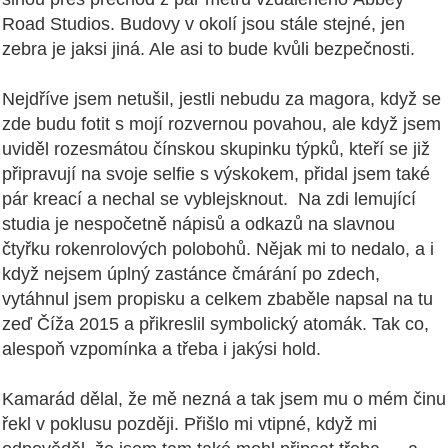
Road Studios. Budovy v okolí jsou stále stejné, jen
zebra je jaksi jiná. Ale asi to bude kvůli bezpečnosti.
Nejdříve jsem netušil, jestli nebudu za magora, když se
zde budu fotit s mojí rozvernou povahou, ale když jsem
uviděl rozesmátou čínskou skupinku týpků, kteří se již
připravují na svoje selfie s výskokem, přidal jsem také
pár kreací a nechal se vyblejsknout.
Na zdi lemující
studia je nespočetně nápisů a odkazů na slavnou
čtyřku rokenrolových polobohů. Nějak mi to nedalo, a i
když nejsem úplný zastánce čmárání po zdech,
vytáhnul jsem propisku a celkem zbaběle napsal na tu
zeď Číža 2015 a přikreslil symbolický atomák. Tak co,
alespoň vzpomínka a třeba i jakýsi hold.
Kamarád dělal, že mě nezná a tak jsem mu o mém činu
řekl v poklusu později. Přišlo mi vtipné, když mi