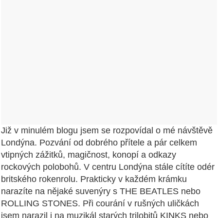
Již v minulém blogu jsem se rozpovídal o mé návštěvě
Londýna. Pozvání od dobrého přítele a pár celkem
vtipných zážitků, magičnost, konopí a odkazy
rockových polobohů. V centru Londýna stále cítíte odér
britského rokenrolu. Prakticky v každém krámku
narazíte na nějaké suvenýry s THE BEATLES nebo
ROLLING STONES. Při courání v rušných uličkách
jsem narazil i na muzikál starých trilobitů KINKS nebo