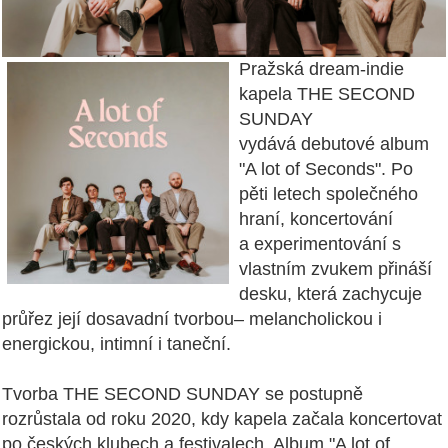
Pražská dream
-
indie
kapela THE SECOND
SUNDAY
vydává
debutové album
"A lot of Seconds". Po
pěti letech společného
hraní, koncertování
a
experimentování s
vlastním zvukem přináší
desku, která zachycuje
průřez její
dosavadní tvorbou
–
melancholickou i
ene
rgickou, intimní i taneční.
Tvorba THE SECOND SUNDAY se postupně
rozrůstala od roku 2020, kdy kapela začala
koncertovat
po českých klubech a festivalech. Album "A lot of