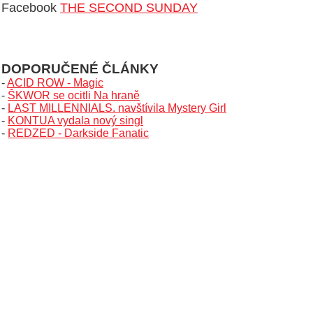
Facebook
THE SECOND SUNDAY
DOPORUČENÉ ČLÁNKY
-
ACID ROW - Magic
-
ŠKWOR se ocitli Na hraně
-
LAST MILLENNIALS. navštívila Mystery Girl
-
KONTUA vydala nový singl
-
REDZED - Darkside Fanatic