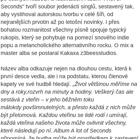
Seconds" tvoří soubor jedenácti
singlů, sestavený tak,
aby vystihoval autorskou tvorbu v celé šíři, od
nejranějších
pr
votin až po letošní novinky. I přes
bohatou rozmanitost všechny písně spojuje
typický
rukopis, který se pohybuje na pomezí snového indie
popu a melancholického
alternativního rocku.
O mix a
master alba
se
postaral
Kakaxa z
3bees
s
tudios.
Název alba odkazuje nejen na dlouhou cestu, která k
první desce vedla, ale i na
podstatu, kterou členové
kapely ve své hudbě hledají.
„Život většinou měříme na
dny a roky,
rozvrh na minuty a hodiny. Veškerý čas ale
sestává z vteřin
–
v jeho běžném toku
málokdy
povšimnutelných, a přesto každá z nich může
být přelomová. Každou vteřinu se lidé rodí i
umírají,
každá vteřina našeho života můž
e ovlivnit všechny,
které následují po ní. Album A
lot of Seconds
připomíná, že hudba může být prostředkem k zast
avení