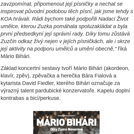
zavzpomínat, připomenout její písničky a nechat se
inspirovat původní podobou těch písní, jak jsme tehdy s
KOA hrávali. Rádi bychom také podpořili Nadaci Život
umělce, kterou Zuzka pomáhala spoluzakládat a byla
první předsedkyní její správní rady. Díky tomu zůstává
Zuzčin odkaz živý nejen v jejích písničkách, ale i skrze
její aktivity na podporu umělců a umění obecně,"
říká
Mário Bihári.
Základ koncertní sestavy tvoří Mário Bihári (akordeon,
klavír, zpěv), zpěvačka a herečka Bára Fialová a
kytarista David Fiedler, kterého Bihári označuje za
výrazný talent pardubické konzervatoře. Kapelu doplní
kontrabas a bicí/perkuse.