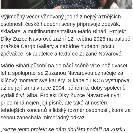
Výjimečný večer věnovaný jedné z nejvýraznějších
osobností české hudební scény připravuje zpěvák,
skladatel a multiinstrumentalista Mário Bihári. Projekt
Díky Zuzce Navarové zazní 12. května 2026 na palubě
pražské Cargo Gallery a nabídne hudební poctu
zpěvačce, skladatelce a textařce Zuzaně Navarové.
Mário Bihári působí na domácí scéně více než dvacet
let a spolupráci se Zuzanou Navarovou označuje za
klíčový moment své kariéry. S kapelou KOA vystupoval
až do její smrti v roce 2004, během té doby společně
vydali čtyři alba. Projekt Díky Zuzce Navarové nyní
připomíná nejen její písně, ale také atmosféru
tehdejších koncertů a lidský rozměr osobnosti, která za
sebou zanechala mimořádný odkaz.
„Skrze tento projekt se nám doufám podaří na Zuzku