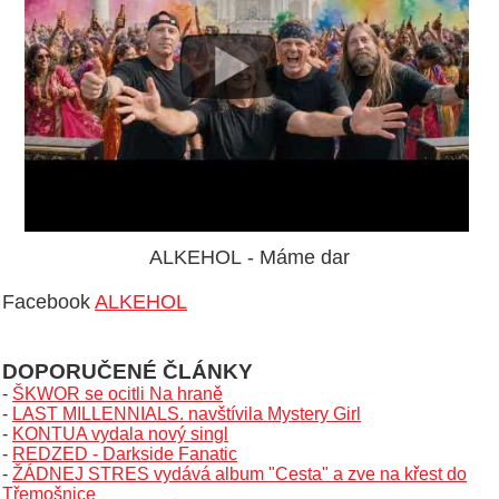
ALKEHOL - Máme dar
Facebook
ALKEHOL
DOPORUČENÉ ČLÁNKY
-
ŠKWOR se ocitli Na hraně
-
LAST MILLENNIALS. navštívila Mystery Girl
-
KONTUA vydala nový singl
-
REDZED - Darkside Fanatic
-
ŽÁDNEJ STRES vydává album "Cesta" a zve na křest do
Třemošnice