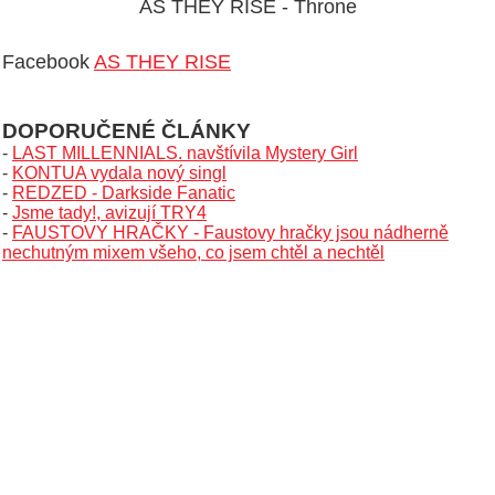
AS THEY RISE - Throne
Facebook
AS THEY RISE
DOPORUČENÉ ČLÁNKY
-
LAST MILLENNIALS. navštívila Mystery Girl
-
KONTUA vydala nový singl
-
REDZED - Darkside Fanatic
-
Jsme tady!, avizují TRY4
-
FAUSTOVY HRAČKY - Faustovy hračky jsou nádherně
nechutným mixem všeho, co jsem chtěl a nechtěl