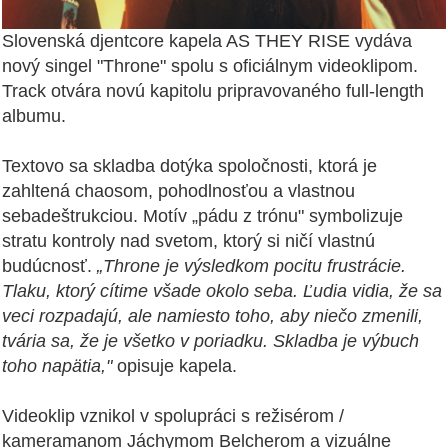
Slovenská djentcore kapela AS THEY RISE vydáva
nový singel "Throne" spolu s oficiálnym videoklipom.
Track otvára novú kapitolu pripravovaného full-length
albumu.
Textovo sa skladba dotýka spoločnosti, ktorá je
zahltená chaosom, pohodlnosťou a vlastnou
sebadeštrukciou. Motív „pádu z trónu" symbolizuje
stratu kontroly nad svetom, ktorý si ničí vlastnú
budúcnosť.
„Throne je výsledkom pocitu frustrácie.
Tlaku, ktorý cítime všade okolo seba. Ľudia vidia, že sa
veci rozpadajú, ale namiesto toho, aby niečo zmenili,
tvária sa, že je všetko v poriadku. Skladba je výbuch
toho napätia,"
opisuje kapela.
Videoklip vznikol v spolupráci s režisérom /
kameramanom Jáchymom Belcherom a vizuálne