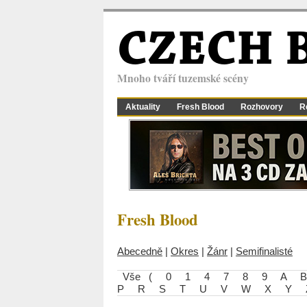
CZECH 
Mnoho tváří tuzemské scény
Aktuality
Fresh Blood
Rozhovory
R
Fresh Blood
Abecedně
|
Okres
|
Žánr
|
Semifinalisté
Vše
(
0
1
4
7
8
9
A
B
P
R
S
T
U
V
W
X
Y