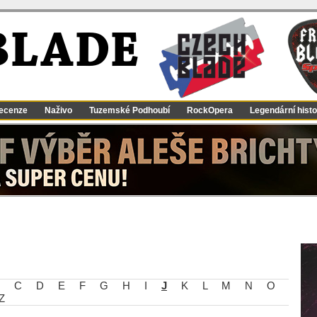
BLADE
ecenze
Naživo
Tuzemské Podhoubí
RockOpera
Legendární histo
C
D
E
F
G
H
I
J
K
L
M
N
O
Z