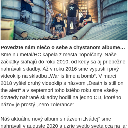
Povedzte nám niečo o sebe a chystanom albume…
Sme nu metal/HC kapela z mesta Topoľčany. Naše
začiatky siahajú do roku 2010, od kedy sa aj priebežne
nahrávali skladby. Až v roku 2016 sme vypustili prvý
videoklip na skladbu „War is time a bomb“. V marci
2018 vyšiel druhý videoklip s názvom „Death is still on
the alert“ a v septembri toho istého roku sme všetky
dovtedy nahrané skladby hodili na jedno CD, ktorého
názov je prostý „Zero Tolerance“.
Náš aktuálne nový album s názvom „Nádej“ sme
nahrávali v auguste 2020 a uzrie svetlo sveta cca na jar