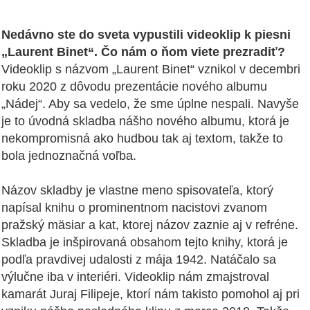
Nedávno ste do sveta vypustili videoklip k piesni
„Laurent Binet“. Čo nám o ňom viete prezradiť?
Videoklip s názvom „Laurent Binet“ vznikol v decembri
roku 2020 z dôvodu prezentácie nového albumu
„Nádej“. Aby sa vedelo, že sme úplne nespali. Navyše
je to úvodná skladba nášho nového albumu, ktorá je
nekompromisná ako hudbou tak aj textom, takže to
bola jednoznačná voľba.
Názov skladby je vlastne meno spisovateľa, ktorý
napísal knihu o prominentnom nacistovi zvanom
pražský mäsiar a kat, ktorej názov zaznie aj v refréne.
Skladba je inšpirovaná obsahom tejto knihy, ktorá je
podľa pravdivej udalosti z mája 1942. Natáčalo sa
výlučne iba v interiéri. Videoklip nám zmajstroval
kamarát Juraj Filipeje, ktorí nám takisto pomohol aj pri