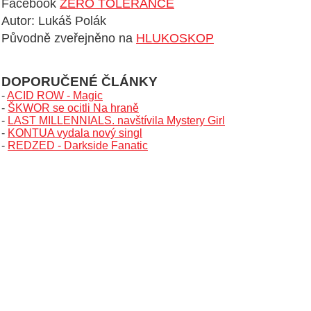
Facebook
ZERO TOLERANCE
Autor: Lukáš Polák
Původně zveřejněno na
HLUKOSKOP
DOPORUČENÉ ČLÁNKY
-
ACID ROW - Magic
-
ŠKWOR se ocitli Na hraně
-
LAST MILLENNIALS. navštívila Mystery Girl
-
KONTUA vydala nový singl
-
REDZED - Darkside Fanatic